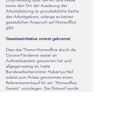
Entscheidung über die Art und Weise
sowie den Ort der Ausübung der
Arbeitsleistung ist grundsätzliche Sache
des Arbeitgebers, solange es keinen
gesetzlichen Anspruch auf Homeoffice
gibt.
Gesetzesinitiative vorerst gebremst
Dass das Thema Homeoffice durch die
Corona-Pandemie weiter an
Aufmerksamkeit gewonnen hat und
allgegenwärtig ist, hatte
Bundesarbeitsminister Hubertus Heil
zuletzt zum Anlass genommen einen
Referentenentwurf für ein "Homeoffice
Gesetz" vorzulegen. Der Entwurf wurde
vom Kanzleramt zurückgewiesen.
Der Gesetzesentwurf sah erstmalig einen
gesetzlichen Anspruch auf Homeoffice
vor, der sich auf 24 Tage pro Kalenderjahr
erstrecken sollte. Das Gesetz enthielt u.a.
auch Regelungen zum Antragsprozess